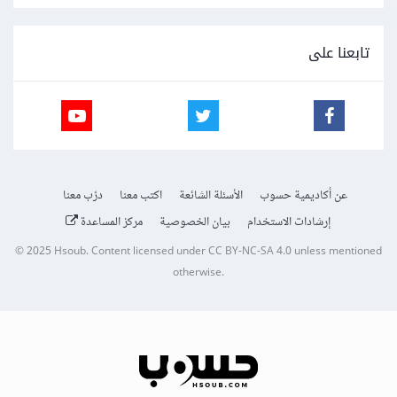
تابعنا على
عن أكاديمية حسوب
الأسئلة الشائعة
اكتب معنا
درّب معنا
إرشادات الاستخدام
بيان الخصوصية
مركز المساعدة
© 2025
Hsoub
.
Content licensed under
CC BY-NC-SA 4.0
unless mentioned
otherwise.