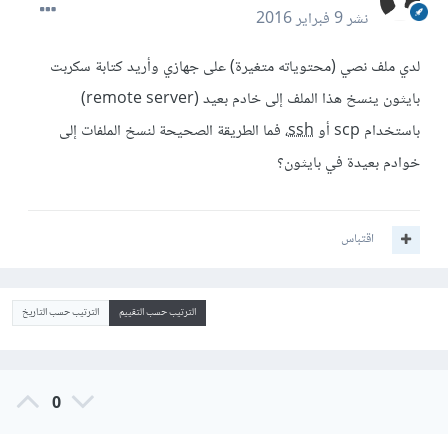
نشر
9 فبراير 2016
لدي ملف نصي (محتوياته متغيرة) على جهازي وأريد كتابة سكربت
بايثون ينسخ هذا الملف إلى خادم بعيد (remote server)
باستخدام scp أو
ssh
، فما الطريقة الصحيحة لنسخ الملفات إلى
خوادم بعيدة في بايثون؟
اقتباس
الترتيب حسب التقييم
الترتيب حسب التاريخ
0