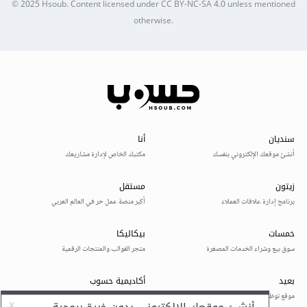
© 2025
Hsoub
.
Content licensed under
CC BY-NC-SA 4.0
unless mentioned
otherwise.