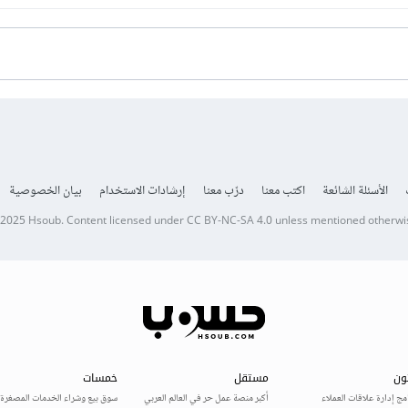
الأسئلة الشائعة
اكتب معنا
درّب معنا
إرشادات الاستخدام
بيان الخصوصية
 2025
Hsoub
.
Content licensed under
CC BY-NC-SA 4.0
unless mentioned otherwi