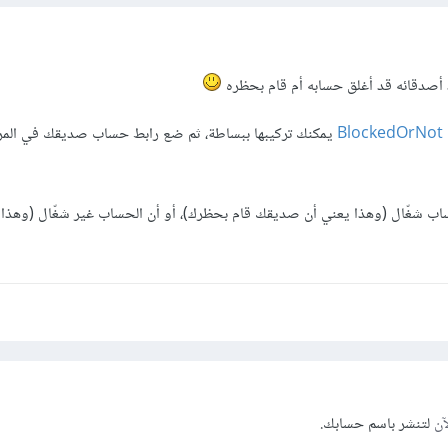
حد أصدقائه قد أغلق حسابه أم قام بحظره
BlockedOrNot
يمكنك تركيبها ببساطة، ثم ضع رابط حساب صديقك في المرب
حساب شغّال (وهذا يعني أن صديقك قام بحظرك)، أو أن الحساب غير شغّال (وهذا 
آن
لتنشر باسم حسابك.