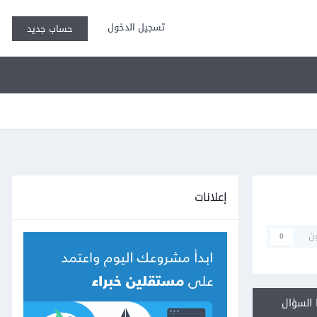
تسجيل الدخول
حساب جديد
إعلانات
ن
0
السؤال