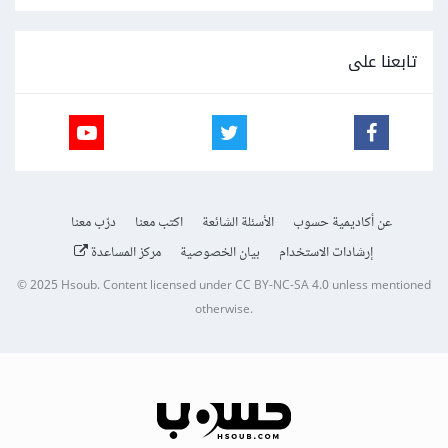
تابعنا على
عن أكاديمية حسوب
الأسئلة الشائعة
اكتب معنا
درّب معنا
إرشادات الاستخدام
بيان الخصوصية
مركز المساعدة
© 2025
Hsoub
.
Content licensed under
CC BY-NC-SA 4.0
unless mentioned
otherwise.