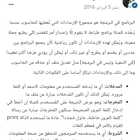
نشر
5 فبراير 2016
البرنامج في البرمجة هو مجموع الإرشادات التي تُعطيها للحاسوب عندما
يُنفّذه، فمثلا برنامج طباعة، لا يقوم إلّا بإصدار أمر للمُفسّر لكي يطبع جملة
معيّنة، ويُمكن لهذه الإرشادات أن تكون رياضيّة كأن يجمع البرنامج بين
عددين أو يقسم أو يطرح أو غير ذلك، أو يُمكن أن يؤدي غرضا أكثر تعقيدا
(في التّنفيذ وليس في البرمجة) مثل تعديل ملف أو حذفه من الحاسوب
وما إلى ذلك، والإرشادات ترتكز أساسا على المُكونات التّالية:
المدخلات
: أي ما يُدخله المُستخدم من معلومات كاسمه أو كلمة
مروره. يُمكن كذلك أن تكون المُدخلات عبارة عن ملف ما.
المُخرجات
: وهو عرض النّتيجة على المُستخدم، فمثلا إن أخطأ في
إدخال كلمة المرور الصحيحة ستكون المُخرجات عبارة عن رسالة
"كلمة المرور خاطئة، حاول مُجدّدا”. عادة ما تُستخدم الدّالة print
للقيام بالأمر في مُعظم اللغات.
الشّروط
: أي ما يستخدمه المبرمجون للتحقق من صحة المعلومات