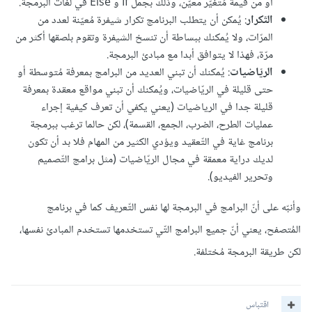
أو من قيمة مُتغيّر معيّن، وذلك بجمل If و Else في لغات البرمجة.
التّكرار
: يُمكن أن يتطلب البرنامج تكرار شيفرة مُعيّنة لعدد من
المرّات، ولا يُمكنك ببساطة أن تنسخ الشيفرة وتقوم بلصقها أكثر من
مرّة، فهذا لا يتوافق أبدا مع مبادئ البرمجة.
الريّاضيات
: يُمكنك أن تبني العديد من البرامج بمعرفة مُتوسطة أو
حتى قليلة في الريّاضيات، ويُمكنك أن تبني مواقع معقدة بمعرفة
قليلة جدا في الرياضيات (يعني يكفي أن تعرف كيفية إجراء
عمليات الطرح، الضرب، الجمع، القسمة)، لكن حالما ترغب ببرمجة
برنامج غاية في التّعقيد ويؤدي الكثير من المهام فلا بد أن تكون
لديك دراية معمقة في مجال الريّاضيات (مثل برامج التّصميم
وتحرير الفيديو).
وأنبّه على أنّ البرامج في البرمجة لها نفس التّعريف كما في برنامج
المُتصفح، يعني أنّ جميع البرامج التّي تستخدمها تستخدم المبادئ نفسها،
لكن طريقة البرمجة مُختلفة.
اقتباس