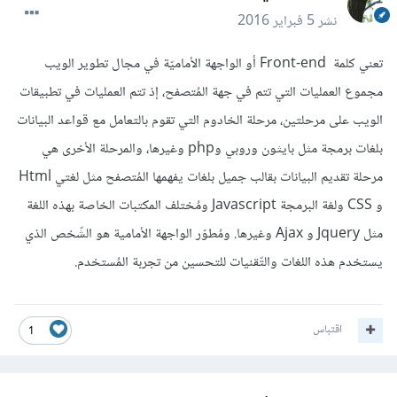
نشر
5 فبراير 2016
تعني كلمة Front-end أو الواجهة الأماميّة في مجال تطوير الويب
مجموع العمليات التي تتم في جهة المُتصفح، إذ تتم العمليات في تطبيقات
الويب على مرحلتين، مرحلة الخادوم التي تقوم بالتعامل مع قواعد البيانات
بلغات برمجة مثل بايثون وروبي وphp وغيرها، والمرحلة الأخرى هي
مرحلة تقديم البيانات بقالب جميل بلغات يفهمها المُتصفح مثل لغتي Html
و CSS ولغة البرمجة Javascript ومُختلف المكتبات الخاصة بهذه اللغة
مثل Jquery و Ajax وغيرها. ومُطوّر الواجهة الأمامية هو الشّخص الذي
يستخدم هذه اللغات والتّقنيات للتحسين من تجربة المُستخدم.
اقتباس
1