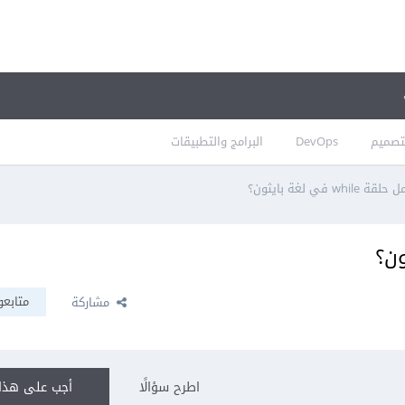
تصميم
DevOps
البرامج والتطبيقات
wh في لغة بايثون؟
متابعو
مشاركة
اطرح سؤالًا
أجب على هذا 