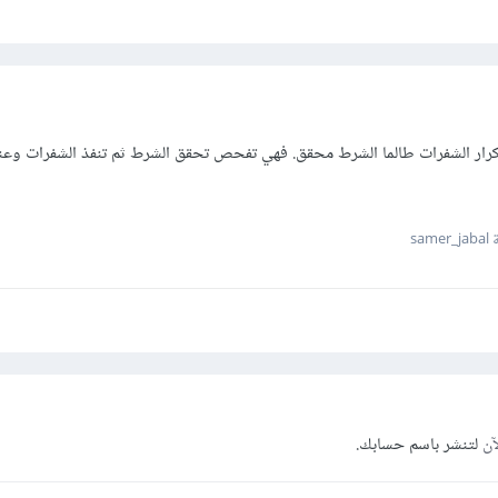
 الحلقة "طالما" while بتكرار الشفرات طالما الشرط محقق. فهي تفحص تحقق الشرط ثم تنفذ الشفرات و
sam
آن
لتنشر باسم حسابك.