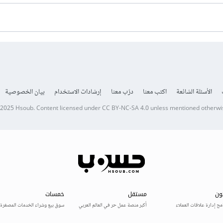
الأسئلة الشائعة
اكتب معنا
درّب معنا
إرشادات الاستخدام
بيان الخصوصية
 2025
Hsoub
.
Content licensed under
CC BY-NC-SA 4.0
unless mentioned otherwi