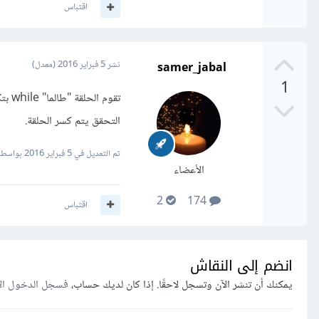
اقتباس
samer_jabal
نشر
5 فبراير 2016
(معدل)
1
تقوم
التحقق يتم كسر الحلقة.
تم التعديل في
5 فبراير 2016
بواسطة er_jabal
الأعضاء
2
174
اقتباس
انضم إلى النقاش
يمكنك أن تنشر الآن وتسجل لاحقًا. إذا كان لديك حساب،
فسجل الدخول ال