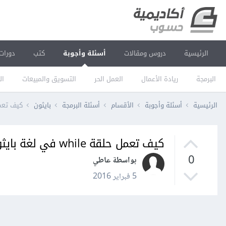
الرئيسية
دروس ومقالات
أسئلة وأجوبة
كتب
دورات
البرمجة
ريادة الأعمال
العمل الحر
التسويق والمبيعات
ال
الرئيسية
أسئلة وأجوبة
الأقسام
أسئلة البرمجة
بايثون
كيف تعمل حلقة ile
كيف تعمل حلقة while في لغة بايثون؟
0
بواسطة عاطي
5 فبراير 2016