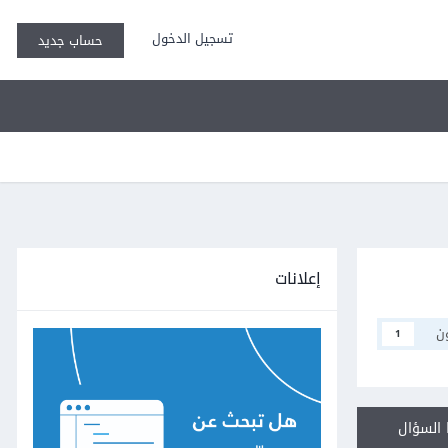
تسجيل الدخول
حساب جديد
إعلانات
ن
1
السؤال