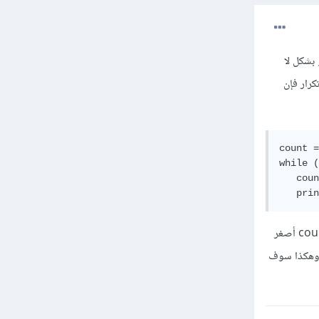
 أو بشكل لا
كرار فإن
count =
while (
   coun
   prin
في المثال أعلاه عرّفنا أولا المتغير count بعدها وضعنا شرط while والذي يعني "كلما كانت قيمة المتغير count أصغر
لشيفرة التالية”، بعدها قمنا بزيادة قيمة المتغير count بمقدار واحد، بعدها طباعة جملة Hello وهكذا سوف