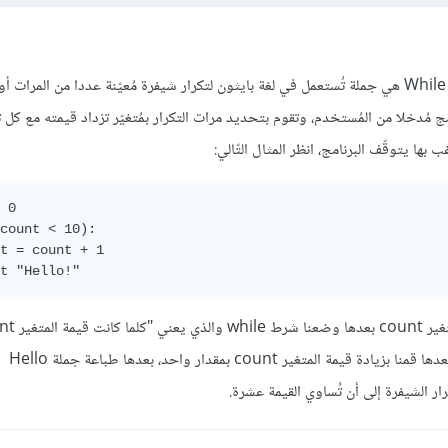
حلقة التكرار While أو While loop هي جملة تُستعمل في لغة بايثون لتكرار شيفرة مُعيّنة عددا من المرات
مج مُدخلا من المُستخدم، وتقوم بتحديد مرات التكرار بمُتغيّر تزداد قيمته مع كل ت
 بها يتوقّف البرنامج، انظر المثال التّالي:
 0

count < 10):

t = count + 1

t "Hello!"
من 10 فنفّذ ا
رار الشيفرة إلى أن تُساوي القيمة عشرة.