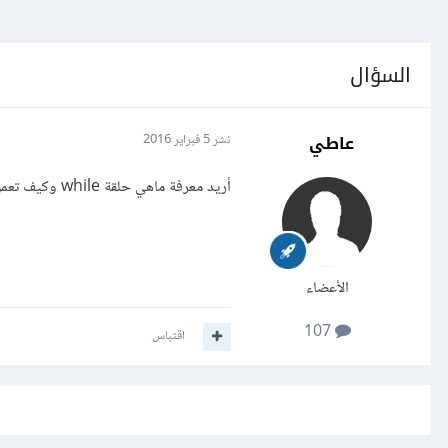
السؤال
عاطي
نشر
5 فبراير 2016
أريد معرفة ماهي حلقة while وكيف تعمل، وبماذا ستُفيدني؟
الأعضاء
107
اقتباس