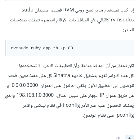
إذا كنت تستخدم مدير نسخ روبي RVM فعليك استبدال sudo
بـrvmsudo كالتّالي، لأن المنافذ ذات الأرقام الصغيرة تتطلّبُ صلاحيات
الجذر:
rvmsudo ruby app.rb -p 80
لكن تحقق من أنّ المنافذ متاحة وأنّ التطبيقات الأخرى لا تستخدمها.
كل هذه الأوامر تُقوم بتشغيل خادوم Sinatra كل على منفذ معين، فمثلا
للوصول إلى التّطبيق الأول يكفي الدخول على العنوان 0.0.0.0:3000 أو
عن طريق عنوان IP الجهاز على سبيل المثال: 198.168.1.0:3000 والذي
يُمكنك الحصول عليه عبر الأمر ifconfig في نظام لينكس والأمر
ipconfig على نظام الوندوز.