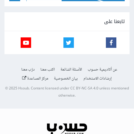
تابعنا على
عن أكاديمية حسوب
الأسئلة الشائعة
اكتب معنا
درّب معنا
إرشادات الاستخدام
بيان الخصوصية
مركز المساعدة
© 2025
Hsoub
.
Content licensed under
CC BY-NC-SA 4.0
unless mentioned
otherwise.