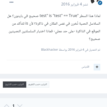
نشر
4 فبراير 2016
لماذا هذا السطر "test" is "test" == True صحيح في بايثون؟ هل
السلاسل النصية تُخرن في نفس المكان في ذاكرة؟ لأن is للتأكد من
الموقع في الذاكرة -على حد عملي- فماذا اختبار السلسلتين النصيتين
صحيح؟
تم التعديل في
4 فبراير 2016
بواسطة Blackhacker
اقتباس
الترتيب حسب التقييم
الترتيب حسب التاريخ
1