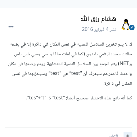
هشام رزق الله
نشر
4 فبراير 2016
لا، لا يتم تخزين السلاسل النصية في نفس المكان في ذاكرة إلا في بضعة
حالات محددة، ففي بايثون (كما في لغات جافا و سي وسي بلس بلس
و.NET) يتم الجمع بين السلاسل النصية المتشابهة ويتم وضعها في مكان
واحدة، فالمترجم سيعرف أن "test” هي "test” وسيخزنهما في نفس
المكان في ذاكرة.
كما أنه ناتج هذه الاختبار صحيح أيضا: "tes"+"t" is "test".
اقتباس