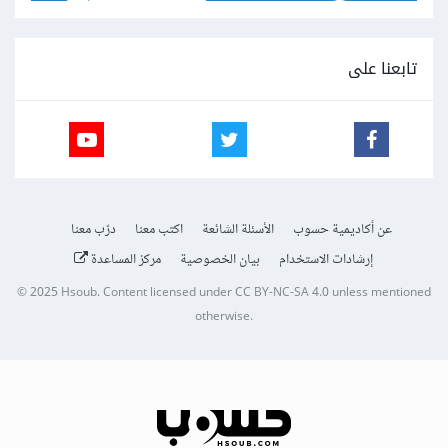
تابعنا على
عن أكاديمية حسوب
الأسئلة الشائعة
اكتب معنا
درّب معنا
إرشادات الاستخدام
بيان الخصوصية
مركز المساعدة
© 2025
Hsoub
.
Content licensed under
CC BY-NC-SA 4.0
unless mentioned
otherwise.