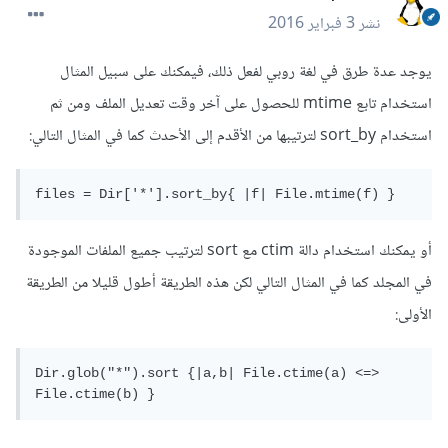
نشر
3 فبراير 2016
يوجد عدة طرق في لغة روبي لفعل ذلك، فيمكنك على سبيل المثال
استخدام تابع mtime للحصول على آخر وقت تعديل الملف ومن ثم
استخدام sort_by لترتيبها من الأقدم إلى الأحدث كما في المثال التالي:
files = Dir['*'].sort_by{ |f| File.mtime(f) }
أو يمكنك استخدام دالة ctim مع sort لترتيب جميع الملفات الموجودة
في المجلد كما في المثال التالي لكن هذه الطريقة أطول قليلا من الطريقة
الأولى:
Dir.glob("*").sort {|a,b| File.ctime(a) <=> 
File.ctime(b) }