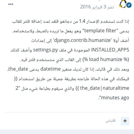
نشر
3 فبراير 2016
إذا كنت تستخدم الإصدار 1.4 من دجانغو فلقد تمت إضافة فلتر للقالب
يدعى "template filter” وهو يفعل ما تريده بالضبط، ولاستخدامه،
أضف أولا 'django.contrib.humanize' إلى إعدادات
INSTALLED_APPS الموجودة في ملف settings.py وأضف كذلك
{% load humanize %} إلى القالب الذي ستستخدم فلتر فيه.
وبعد ذلك في قالبك، إذا كان لديك متغير datetime يدعى the_date،
فيمكنك في هذه الحالة طباعته بطريقة جميلة عن طريق استخدام {{
the_date|naturaltime }} والذي سيقوم بطباعة شيء مثل "2
minutes ago”.
اقتباس