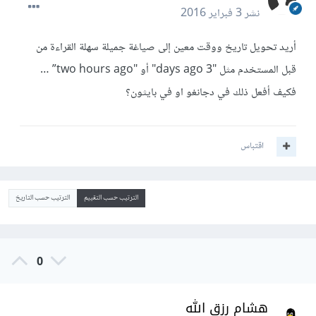
نشر
3 فبراير 2016
أريد تحويل تاريخ ووقت معين إلى صياغة جميلة سهلة القراءة من
قبل المستخدم مثل "3 days ago" أو "two hours ago” …
فكيف أفعل ذلك في دجانغو او في بايثون؟
اقتباس
الترتيب حسب التقييم
الترتيب حسب التاريخ
0
هشام رزق الله