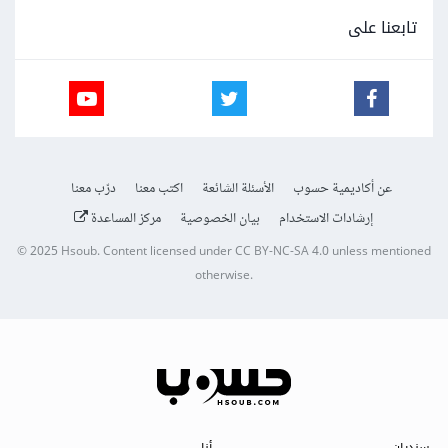
تابعنا على
عن أكاديمية حسوب
الأسئلة الشائعة
اكتب معنا
درّب معنا
إرشادات الاستخدام
بيان الخصوصية
مركز المساعدة
© 2025
Hsoub
.
Content licensed under
CC BY-NC-SA 4.0
unless mentioned
otherwise.