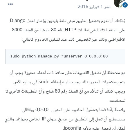
نشر
1 فبراير 2016
يُمكنك أن تقوم بتشغيل تطبيق مبني بلغة بايثون وإطار العمل Django
على المنفذ الافتراضي لطلبات HTTP رقم 80 عوضا عن المنفذ 8000
الافتراضي وذلك عبر تخصيص ذلك عند تشغيل الخادوم كالتّالي:
مع ملاحظة أنّ تشغيل التّطبيقات على منافذ ذات أعداد صغيرة يجب أن
يتم بصلاحيات المدير لذلك يجب عليك إضافة sudo في بداية الأمر،
ويجب كذلك أن تتأكّد من أنّ المنفذ رقم 80 مُتاح وأنّ التّطبيقات الأخرى لا
تستخدمه.
ولاحظ بأنّنا قمنا بتشغيل الخادوم على العنوان 0.0.0.0 وبالتّالي
ستستطيع أن تصل إلى التّطبيق عن طريق عنوان IP الخاص بجهازك. والذي
يُمكن أن تحصل عليه بالأمر ipconfig.