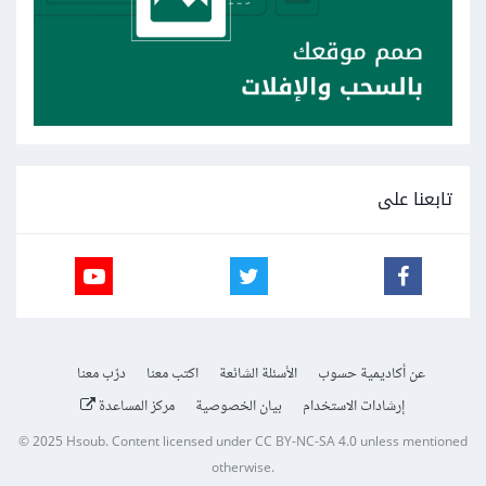
تابعنا على
عن أكاديمية حسوب
الأسئلة الشائعة
اكتب معنا
درّب معنا
إرشادات الاستخدام
بيان الخصوصية
مركز المساعدة
© 2025
Hsoub
.
Content licensed under
CC BY-NC-SA 4.0
unless mentioned
otherwise.