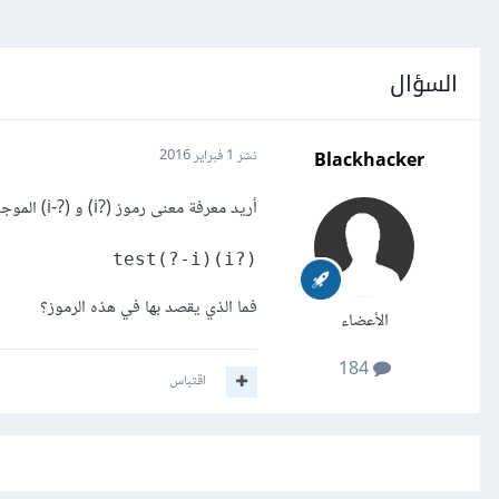
السؤال
Blackhacker
نشر
1 فبراير 2016
أريد معرفة معنى رموز (?i) و (?-i) الموجودة في التعبير النمطي التالي:
(?i)test(?-i)

فما الذي يقصد بها في هذه الرموز؟
الأعضاء
184
اقتباس