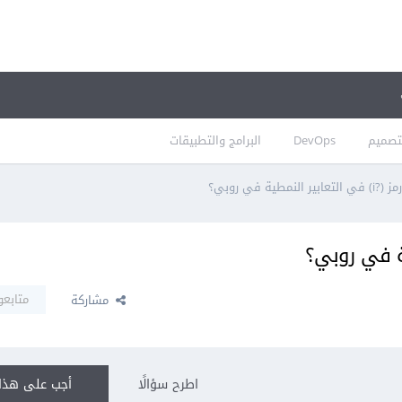
تصميم
DevOps
البرامج والتطبيقات
النمطية في روبي؟
متابعو
مشاركة
اطرح سؤالًا
أجب على هذا 