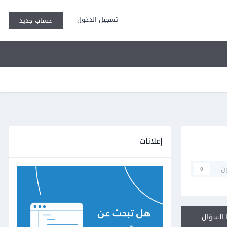
تسجيل الدخول
حساب جديد
إعلانات
ن
0
السؤال