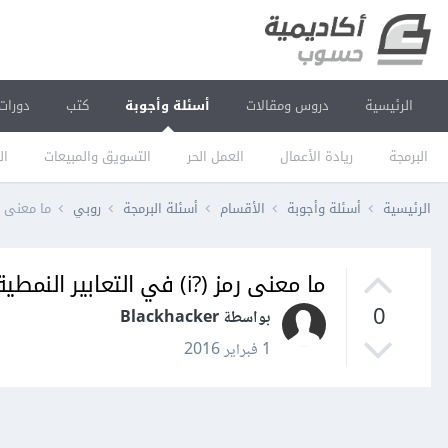
الرئيسية
دروس ومقالات
أسئلة وأجوبة
كتب
دورات
البرمجة
ريادة الأعمال
العمل الحر
التسويق والمبيعات
ال
الرئيسية
أسئلة وأجوبة
الأقسام
أسئلة البرمجة
روبي
ما معنى رمز (?i) في التعابير 
ما معنى رمز (?i) في التعابير النمطية في روبي؟
0
بواسطة Blackhacker
1 فبراير 2016