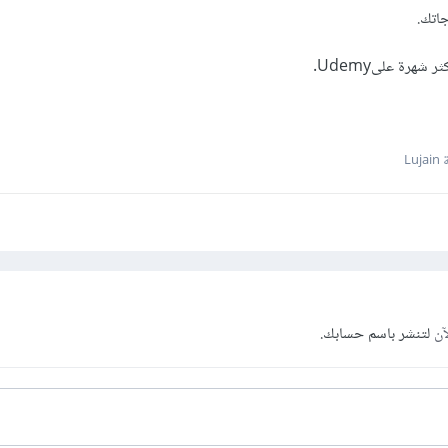
اتك.
ر شهرة علىUdemy.
Lu
آن
لتنشر باسم حسابك.