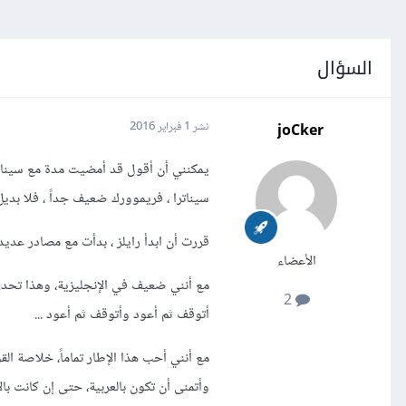
السؤال
joCker
نشر
1 فبراير 2016
يمكنني أن أقول قد أمضيت مدة مع سيناترا 
سيناترا ، فريموورك ضعيف جداً ، فلا بديل ل
قررت أن ابدأ رايلز ، بدأت مع مصادر عديدة كـRails for zombie ، والعد
الأعضاء
2
أتوقف ثم أعود وأتوقف ثم أعود ...
مع أنني أحب هذا الإطار تماماً، خلاصة ال
وأتمنى أن تكون بالعربية، حتى إن كانت با