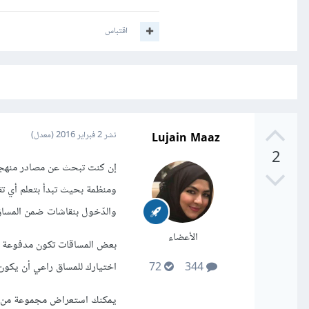
اقتباس
Lujain Maaz
نشر
2 فبراير 2016
(معدل)
2
إن كنت تبحث عن مصادر منهجية
ومنظمة بحيث تبدأ بتعلم أي ت
والدّخول بنقاشات ضمن المساق
الأعضاء
اختيارك للمساق راعي أن يكون تقييمه عالٍ
72
344
يمكنك استعراض مجموعة من الد