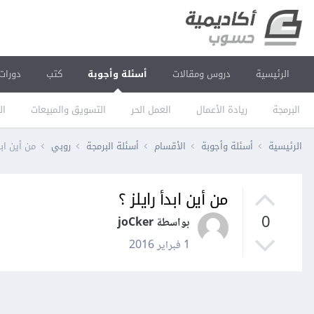
الرئيسية
دروس ومقالات
أسئلة وأجوبة
كتب
دورات
البرمجة
ريادة الأعمال
العمل الحر
التسويق والمبيعات
ال
الرئيسية
أسئلة وأجوبة
الأقسام
أسئلة البرمجة
روبي
من أين ابد
من أين ابدأ رايلز ؟
0
بواسطة joCker
1 فبراير 2016