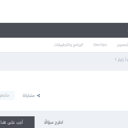
تصميم
DevOps
البرامج والتطبيقات
أ رايلز ؟
متابعو
مشاركة
اطرح سؤالًا
أجب على هذا 