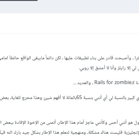
، وأصبحت قادر على بناء تطبيقات عليها ، لكن دائماً مايبقى الواقع حائطاَ امامي
ي إلا رايلز وأنا لا أعشق إلا روبي.
يد ...
مع أنني ضعيف في الإنجليزية، وهذا تحدي كبير بالنسبة لي أي أنني بنسبة 65بالمائة لا أفهم شيئ وهذا محرج ل
قول هو أنني أحس وكأنني عاجز أمام هذا الإطار، أتمنى من الإخوة الإفادة ببعض ا
لإنجليزية فليست هناك مشكلة، ومنهجية لتعلم هذا الإطار بشكل جيد بارك الله فيك