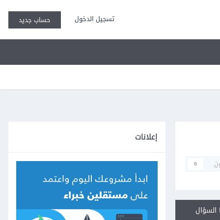
تسجيل الدخول
حساب جديد
إعلانات
ن
0
السؤال