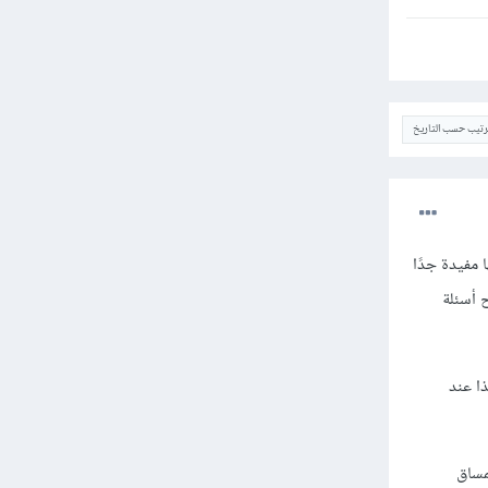
ترتيب حسب التاريخ
ا مفيدة جدًا
 أسئلة
ين والآخر عمل تخفيضات لأسعار المساقات لتصل كحد أدنى 10$. لذا عند
مساق