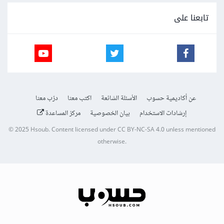
تابعنا على
عن أكاديمية حسوب
الأسئلة الشائعة
اكتب معنا
درّب معنا
إرشادات الاستخدام
بيان الخصوصية
مركز المساعدة
© 2025
Hsoub
.
Content licensed under
CC BY-NC-SA 4.0
unless mentioned
otherwise.