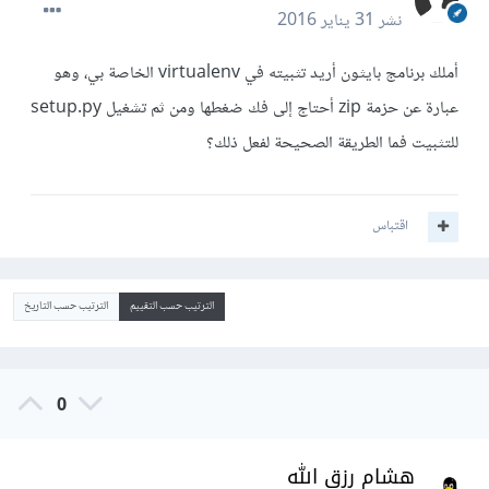
نشر
31 يناير 2016
أملك برنامج بايثون أريد تثبيته في virtualenv الخاصة بي، وهو
عبارة عن حزمة zip أحتاج إلى فك ضغطها ومن ثم تشغيل setup.py
للتثبيت فما الطريقة الصحيحة لفعل ذلك؟
اقتباس
الترتيب حسب التقييم
الترتيب حسب التاريخ
0
هشام رزق الله