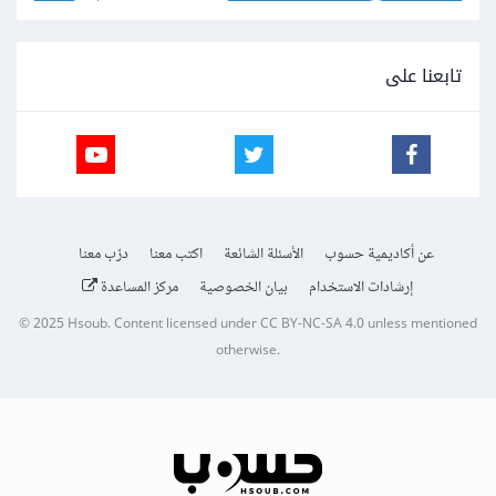
تابعنا على
عن أكاديمية حسوب
الأسئلة الشائعة
اكتب معنا
درّب معنا
إرشادات الاستخدام
بيان الخصوصية
مركز المساعدة
© 2025
Hsoub
.
Content licensed under
CC BY-NC-SA 4.0
unless mentioned
otherwise.