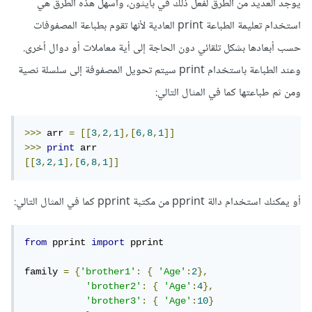
يوجد العديد من الطرق لفعل ذلك في بايثون، وأسهل هذه الطرق هي
استخدام تعليمة الطباعة print العادية لأنها تقوم بطباعة المصفوفات
حسب أبعادها بشكل تلقائي دون الحاجة إلى أية معاملات أو دوال أخرى.
وعند الطباعة باستخدام print سيتم تحويل المصفوفة إلى سلسلة نصية
ومن ثم طباعتها كما في المثال التالي:
>>>
 arr 
=
[[
3
,
2
,
1
],[
6
,
8
,
1
]]
>>>
print
[[
3
,
2
,
1
],[
6
,
8
,
1
]]
أو يمكنك استخدام دالة pprint من مكتبة pprint كما في المثال التالي:
from
 pprint 
import
 pprint

family 
=
{
'brother1'
:
{
'Age'
:
2
},
'brother2'
:
{
'Age'
:
4
},
'brother3'
:
{
'Age'
:
10
}