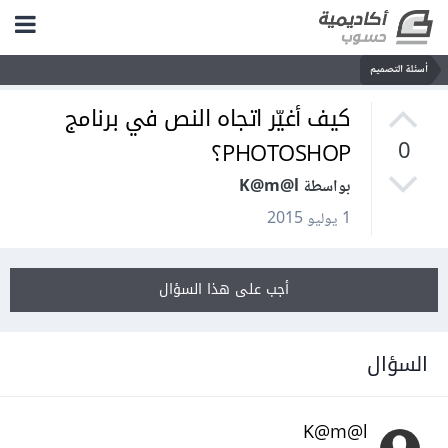
أسئلة التصميم
كيف أغيّر اتجاه النص في برنامج
PHOTOSHOP؟
0
بواسطة K@m@l
1 يوليو 2015
أجب على هذا السؤال
السؤال
K@m@l