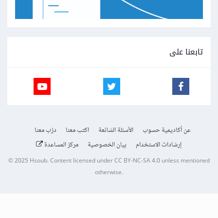
تابعنا على
عن أكاديمية حسوب
الأسئلة الشائعة
اكتب معنا
درّب معنا
إرشادات الاستخدام
بيان الخصوصية
مركز المساعدة
© 2025
Hsoub
.
Content licensed under
CC BY-NC-SA 4.0
unless mentioned
otherwise.