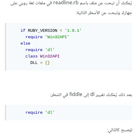
يُمكنك أن تبحث عن ملف باسم readline.rb في ملفات لغة روبي على
جهازك وتبحث عن الأسطر التّالية:
if
 RUBY_VERSION 
<
'1.9.1'
require
'Win32API'
else
require
'dl'
class
Win32API
        DLL 
=
{}
بعد ذلك يُمكنك تغيير dl إلى fiddle في السّطر:
require
'dl'
ليُصبح كالتّالي: