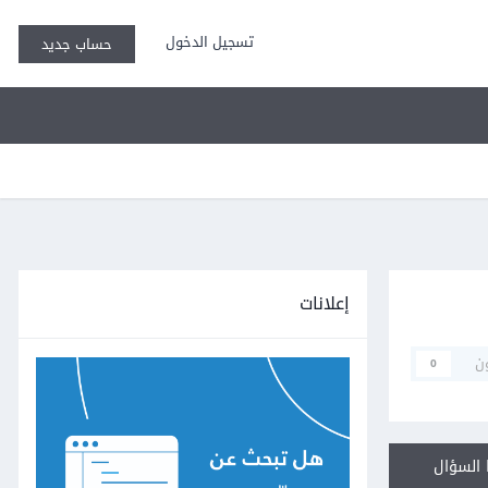
تسجيل الدخول
حساب جديد
إعلانات
ن
0
السؤال