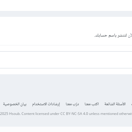
آن
لتنشر باسم حسابك.
الأسئلة الشائعة
اكتب معنا
درّب معنا
إرشادات الاستخدام
بيان الخصوصية
 2025
Hsoub
.
Content licensed under
CC BY-NC-SA 4.0
unless mentioned otherwi