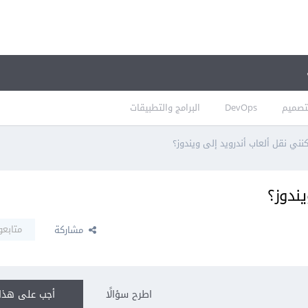
تصميم
DevOps
البرامج والتطبيقات
ني نقل ألعاب أندرويد إلى ويندوز؟
ندوز؟
متابعو
مشاركة
اطرح سؤالًا
أجب على هذا 