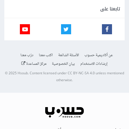
تابعنا على
عن أكاديمية حسوب
الأسئلة الشائعة
اكتب معنا
درّب معنا
إرشادات الاستخدام
بيان الخصوصية
مركز المساعدة
© 2025
Hsoub
.
Content licensed under
CC BY-NC-SA 4.0
unless mentioned
otherwise.