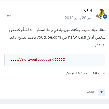
يحيى
نشر
26 يناير 2016
هناك حيلة بسيطة يمكنك تجريبها، في رابط المقطع url المُعلّم كمحتوى
للبالغين أدخل البادئة nsfw قبل youtube.com بحيث يصبح الرابط
بالشكل:
http
:
//nsfwyoutube.com/XXXXXX
حيث XXXX هو كمالة الرابط.
اقتباس