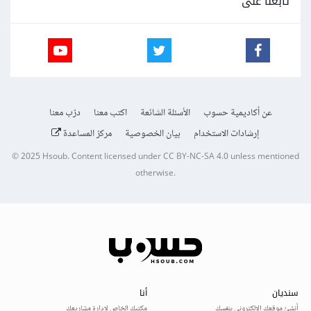
تابعنا على
عن أكاديمية حسوب
الأسئلة الشائعة
اكتب معنا
درّب معنا
إرشادات الاستخدام
بيان الخصوصية
مركز المساعدة
© 2025
Hsoub
.
Content licensed under
CC BY-NC-SA 4.0
unless mentioned
otherwise.