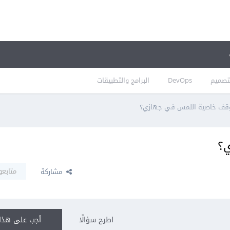
تصميم
DevOps
البرامج والتطبيقات
قف خاصية اللمس في جهازي؟
ي؟
متابعو
مشاركة
اطرح سؤالًا
أجب على هذا 