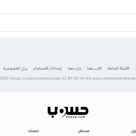
الأسئلة الشائعة
اكتب معنا
درّب معنا
إرشادات الاستخدام
بيان الخصوصية
 2025
Hsoub
.
Content licensed under
CC BY-NC-SA 4.0
unless mentioned otherwi