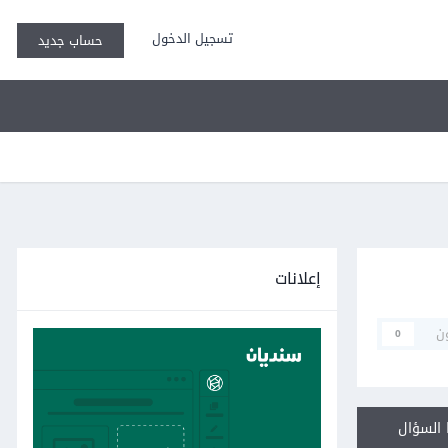
تسجيل الدخول
حساب جديد
إعلانات
ن
0
السؤال