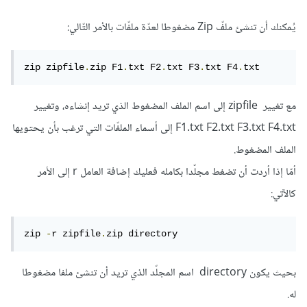
يُمكنك أن تنشئ ملفّ Zip مضغوطا لعدّة ملفّات بالأمر التّالي:
zip zipfile
.
zip F1
.
txt F2
.
txt F3
.
txt F4
.
txt
مع تغيير zipfile إلى اسم الملف المضغوط الذي تريد إنشاءه، وتغيير
F1.txt F2.txt F3.txt F4.txt إلى أسماء الملفّات التي ترغب بأن يحتويها
الملف المضغوط.
أمّا إذا أردت أن تضغط مجلّدا بكامله فعليك إضافة العامل r إلى الأمر
كالآتي:
zip 
-
r zipfile
.
zip directory
بحيث يكون directory اسم المجلّد الذي تريد أن تنشئ ملفا مضغوطا
له.