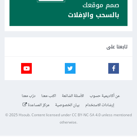
تابعنا على
عن أكاديمية حسوب
الأسئلة الشائعة
اكتب معنا
درّب معنا
إرشادات الاستخدام
بيان الخصوصية
مركز المساعدة
© 2025
Hsoub
.
Content licensed under
CC BY-NC-SA 4.0
unless mentioned
otherwise.