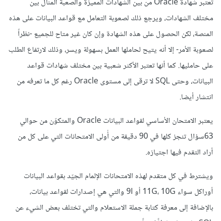
تعتبر شهادة Oracle من بين الشهادات المميزة والصعبة المنال بين
مختلف الشهادات، ويرجع ذلك لصعوبة التعامل مع قواعد البيانات على هذه
المنصة، لكن الحصول على هذه الشهادة وإن كان غير متاح للجميع -نظراً
لصعوبة الأمر- إلا أنه يتيح لحاملها العمل بسهولة ويسر، وذلك لارتفاع الطلب
على حامليها. كما أنها تعتبر الأكثر شعبية بين مختلف شهادات قواعد
البيانات، وحتى SQL لا ترقى إلى مستوى Oracle رغم كل ما تعرفه من
انتشار أيضا.
يعتبر الامتحان الأساسي لقواعد البيانات Oracle والمتكوّن من حوالي
63سؤال تنجز كلها في 90 دقيقة من أُولى الامتحانات التي على كل من
أراد التقدم فيها اجتيازه.
ويشترط في كل متقدم لهذه الامتحانات الإلمام الجيّد بقواعد البيانات
أوراكل سواء 11G، 10G أو 9I والتي هي إصدارات لقواعد بيانات،
بالإضافة إلى معرفة كتابة جملة الاستعلام والتي تختلف بعض الشيء عن