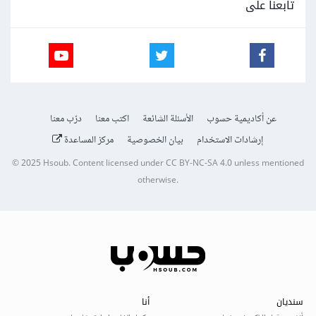
تابعنا على
عن أكاديمية حسوب
الأسئلة الشائعة
اكتب معنا
درّب معنا
إرشادات الاستخدام
بيان الخصوصية
مركز المساعدة
© 2025
Hsoub
.
Content licensed under
CC BY-NC-SA 4.0
unless mentioned
otherwise.