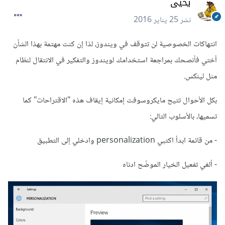
يحيى
نشر
25 يناير 2016
انتهاكات الخصوصية لن تتوقف في ويندوز، لذا إن كنت مهتمة بهذا الشأن
أختي فأنصحك بمراجعة استخدامك لويندوز والتفكير في الانتقال لنظام
مثل لينكس.
بكل الأحوال تتيح مايكروسوفت إمكانية إيقاف هذه "الاقتراحات" كما
تسميها، بالأسلوب التالي:
- من قائمة ابدأ اكتبي personalization وادخلي إلى التطبيق
- ألغي تفعيل الخيار الموضّح ادناه