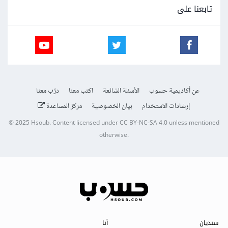
تابعنا على
عن أكاديمية حسوب
الأسئلة الشائعة
اكتب معنا
درّب معنا
إرشادات الاستخدام
بيان الخصوصية
مركز المساعدة
© 2025
Hsoub
.
Content licensed under
CC BY-NC-SA 4.0
unless mentioned
otherwise.