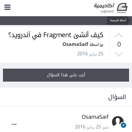
أسئلة البرمجة
كيف أنشئ Fragment في آندرويد؟
0
بواسطة OsamaSaif
25 يناير 2016
أجب على هذا السؤال
السؤال
OsamaSaif
نشر
25 يناير 2016