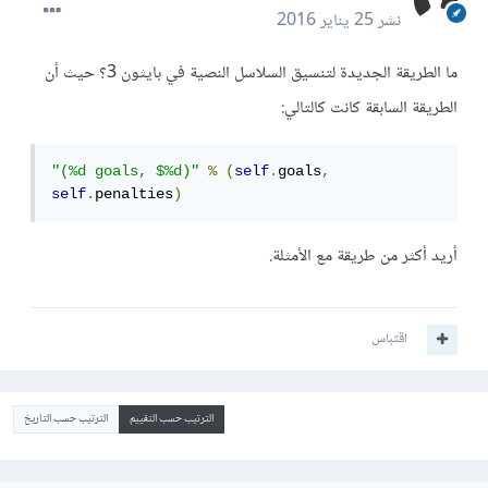
نشر
25 يناير 2016
ما الطريقة الجديدة لتنسيق السلاسل النصية في بايثون 3؟ حيث أن
الطريقة السابقة كانت كالتالي:
"(%d goals, $%d)"
%
(
self
.
goals
,
self
.
penalties
)
أريد أكثر من طريقة مع الأمثلة.
اقتباس
الترتيب حسب التقييم
الترتيب حسب التاريخ