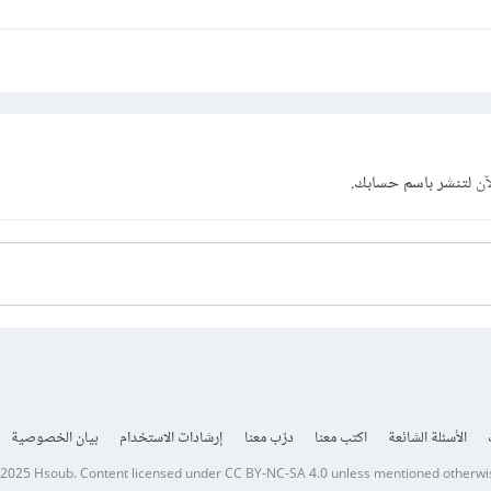
آن
لتنشر باسم حسابك.
الأسئلة الشائعة
اكتب معنا
درّب معنا
إرشادات الاستخدام
بيان الخصوصية
 2025
Hsoub
.
Content licensed under
CC BY-NC-SA 4.0
unless mentioned otherwi