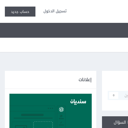
تسجيل الدخول
حساب جديد
إعلانات
ن
0
السؤال