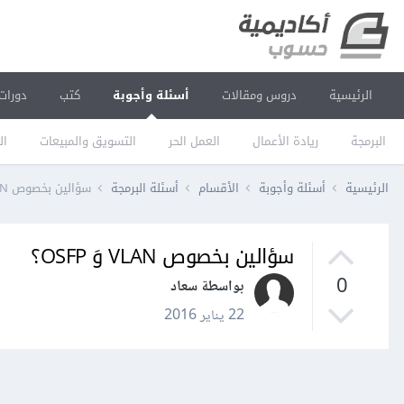
الرئيسية
دروس ومقالات
أسئلة وأجوبة
كتب
دورات
البرمجة
ريادة الأعمال
العمل الحر
التسويق والمبيعات
ال
الرئيسية
أسئلة وأجوبة
الأقسام
أسئلة البرمجة
سؤالين بخصوص VLAN وَ OSFP؟
سؤالين بخصوص VLAN وَ OSFP؟
0
بواسطة سعاد
22 يناير 2016