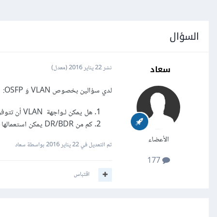
السؤال
سعاد
نشر
22 يناير 2016
(معدل)
لدي سؤالين بخصوص VLAN وَ OSFP:
هل يمكن لـواجهة VLAN أن تتوفر على IP ثاني مخصص لها؟
كم من DR/BDR يمكن استعمالها على الشبكة؟ لأني ألاحظ وجود العديد من DR .
الأعضاء
تم التعديل في
22 يناير 2016
بواسطة سعاد
177
اقتباس