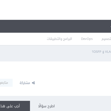
تصميم
DevOps
البرامج والتطبيقات
متابعو
مشاركة
اطرح سؤالًا
أجب على هذا 