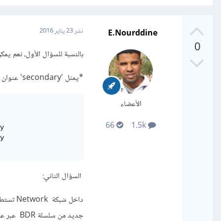
E.Nourddine
نشر
23 يناير 2016
0
بالنسبة للسؤال الأول، نعم يمكن أن يتوفر VLAN على عنو
*يمثل 'secondary' عنوان IP الثاني.
الأعضاء
66
1.5k
y

السؤال الثاني:
داخل شبكة Network تستطيع التوفر على
جديد من سلسلة BDR عبر عملية electiion.