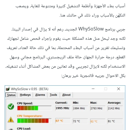
أسباب بطء الأجهزة وأنظمة التشغيل كثيرة ومتنوعة للغاية، ويصعب
التكهّن بالأسباب وراء ذلك في حالتك هنا.
جربي برنامج WhySoSlow الجديد، رغم أنه لا يزال في إصدار البيتا،
لكنه وجد ليحل مثل هذه المشكلة حيث يقوم بإجراء فحص شامل لجهازك
وتسليمك تقرير عن أسباب البطء المحتملة، بما في ذلك حالة العتاد، تعريف
القطع، درجة حرارة الجهاز، حالة ملف الريجستري، البرنامج مجاني وسهل
الاستخدام لكنه لايزال تجريبي وقد تعانين من بعض المشاكل أثناء تشغيله،
بكل الاحوال جربيه فالتجربة خير برهان: