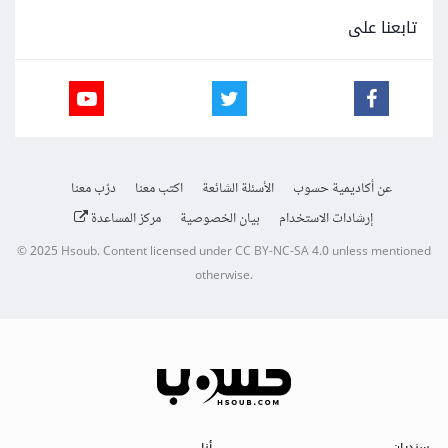
تابعنا على
عن أكاديمية حسوب
الأسئلة الشائعة
اكتب معنا
درّب معنا
إرشادات الاستخدام
بيان الخصوصية
مركز المساعدة
© 2025
Hsoub
.
Content licensed under
CC BY-NC-SA 4.0
unless mentioned
otherwise.