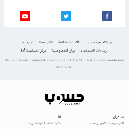
عن أكاديمية حسوب
الأسئلة الشائعة
اكتب معنا
درّب معنا
إرشادات الاستخدام
بيان الخصوصية
مركز المساعدة
© 2025
Hsoub
.
Content licensed under
CC BY-NC-SA 4.0
unless mentioned
otherwise.