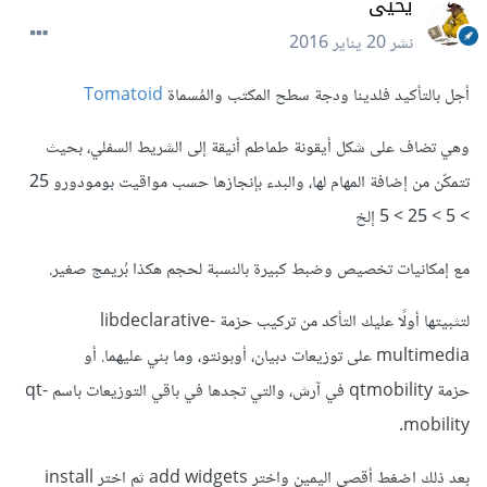
يحيى
نشر
20 يناير 2016
أجل بالتأكيد فلدينا ودجة سطح المكتب والمُسماة
Tomatoid
وهي تضاف على شكل أيقونة طماطم أنيقة إلى الشريط السفلي، بحيث
تتمكّن من إضافة المهام لها، والبدء بإنجازها حسب مواقيت بومودورو 25
> 5 > 25 > 5 إلخ
مع إمكانيات تخصيص وضبط كبيرة بالنسبة لحجم هكذا بُريمج صغير.
لتثبيتها أولًا عليك التأكد من تركيب حزمة libdeclarative-
multimedia على توزيعات دبيان، أوبونتو، وما بني عليهما. أو
حزمة qtmobility في آرش، والتي تجدها في باقي التوزيعات باسم qt-
mobility.
بعد ذلك اضغط أقصى اليمين واختر add widgets ثم اختر install