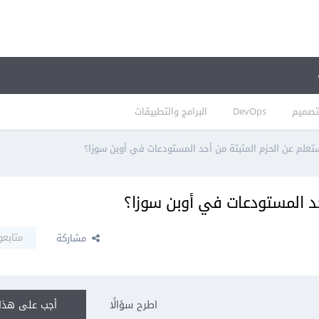
تصميم
DevOps
البرامج والتطبيقات
علم عن الحزم المثبتة من أحد المستودعات في أوبن سوزا؟
د المستودعات في أوبن سوزا؟
متابعو
مشاركة
اطرح سؤالًا
أجب على هذا 