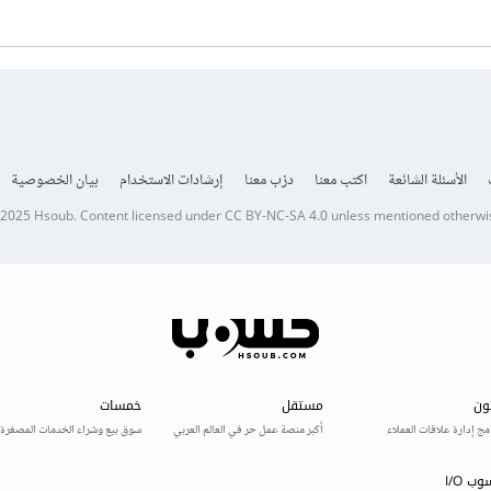
الأسئلة الشائعة
اكتب معنا
درّب معنا
إرشادات الاستخدام
بيان الخصوصية
 2025
Hsoub
.
Content licensed under
CC BY-NC-SA 4.0
unless mentioned otherwi