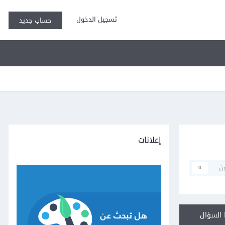
تسجيل الدخول
حساب جديد
إعلانات
ن
0
السؤال