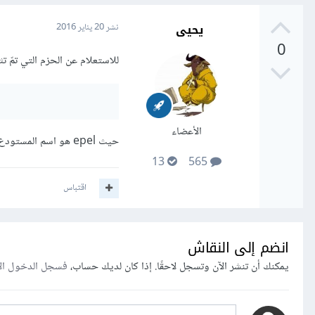
يحيى
نشر
20 يناير 2016
0
للاستعلام عن الحزم التي تمّ تث
الأعضاء
حيث epel هو اسم المستودع الذي ترغب بالاستعلام عن حزمه، مثلا packman
13
565
اقتباس
انضم إلى النقاش
يمكنك أن تنشر الآن وتسجل لاحقًا. إذا كان لديك حساب،
فسجل الدخول ال