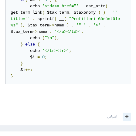
        echo 
'<td><a href="'
.
 esc_attr
(
get_term_link
(
 $tax_term
,
 $taxonomy 
)
)
.
'" 
title="'
.
 sprintf
(
 __
(
"Profilleri Görüntüle 
%s"
),
 $tax_term
->
name 
)
.
'" '
.
'>'
.
$tax_term
->
name 
.
'</a></td>'
;
        echo 
(
"\n"
);
}
else
{
        echo 
'</tr><tr>'
;
        $i 
=
0
;
}
    $i
++;
}
اقتباس