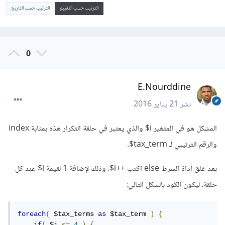
الترتيب حسب التقييم
الترتيب حسب التاريخ
0
E.Nourddine
نشر
21 يناير 2016
المشكل هو في المتغير i$ والذي يعتبر في حلقة التكرار هذه بمثابة index
والرقم الترتيبي لـ tax_term$.
بعد غلق أداة الشرط else اكتب ++i$، وذلك لإضافة 1 لقيمة i$ عند كل
حلقة، ليكون الكود بالشكل التالي:
foreach
(
 $tax_terms 
as
 $tax_term 
)
{
if
(
 $i 
<=
4
)
{