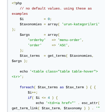
<?
php 

// no default values. using these as 
examples
    $i          
=
0
;
    $taxonomies 
=
 array
(
'urun-kategorileri'
);
    $args       
=
 array
(
'orderby'
=>
'menu-order'
,
'order'
=>
'ASC'
,
);
    $tax_terms  
=
 get_terms
(
 $taxonomies
,
$args 
);
    echo 
'<table class="table table-hover">
<tr>'
;
foreach
(
 $tax_terms 
as
 $tax_term 
)
{
{
        $i
++;
if
(
 $i 
<=
4
)
{
            echo 
'<td><a href="'
.
 esc_attr
(
get_term_link
(
 $tax_term
,
 $taxonomy 
)
)
.
'" 