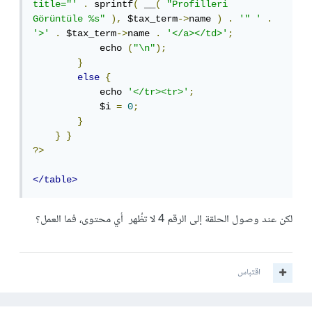
title="'
.
 sprintf
(
 __
(
"Profilleri 
Görüntüle %s"
),
 $tax_term
->
name 
)
.
'" '
.
'>'
.
 $tax_term
->
name 
.
'</a></td>'
;
            echo 
(
"\n"
);
}
else
{
            echo 
'</tr><tr>'
;
            $i 
=
0
;
}
}
}
?>
</table>
لكن عند وصول الحلقة إلى الرقم 4 لا تظُهر أي محتوى، فما العمل؟
اقتباس