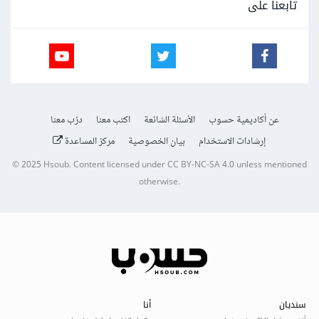
تابعنا على
عن أكاديمية حسوب
الأسئلة الشائعة
اكتب معنا
درّب معنا
إرشادات الاستخدام
بيان الخصوصية
مركز المساعدة
© 2025
Hsoub
.
Content licensed under
CC BY-NC-SA 4.0
unless mentioned
otherwise.