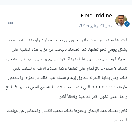
E.Nourddine
نشر
21 يناير 2016
اعتبرها تحديا من تحدياتك، وحاول أن تخطو خطوة ولو بدت لك بسيطة
بشكل يومي نحو تعلمها، كما أنصحك بالبحث عن مزايا هذه التقنية على
محرك البحث ولمس مزاياها العديدة -لابد من وجود مزايا- وبالتالي تشجيع
نفسك لا شعوريا بالإقدام على تعلمها وكذا امتلاك الرغبة والشغف لفعل
ذلك، وفي بداية الأمر لا تحاول إرغام نفسك على ذلك، بل تدرّج، واستعمل
طريقة pomodoro التي تلزمك بمدة 25 دقيقة من العمل تعادلها 5دقائق
راحة، حتى تكون أكثر إنتاجية وفعالاً أكثر.
كافئ نفسك عند الإنجاز، وحفزها بذلك، تجنب الكسل والتخاذل عن مهامك
اليومية.