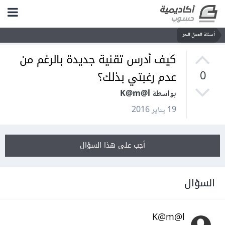
أسئلة العمل الحر
كيف أدرس تقنية جديدة بالرغم من
عدم رغبتي بذلك؟
0
بواسطة K@m@l
19 يناير 2016
أجب على هذا السؤال
السؤال
K@m@l