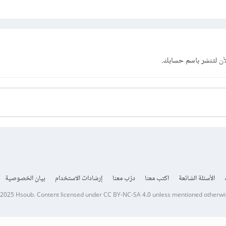
آن
لتنشر باسم حسابك.
الأسئلة الشائعة
اكتب معنا
درّب معنا
إرشادات الاستخدام
بيان الخصوصية
 2025
Hsoub
.
Content licensed under
CC BY-NC-SA 4.0
unless mentioned otherwi