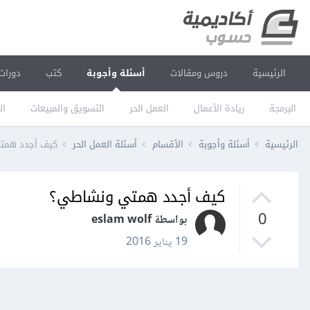
الرئيسية
دروس ومقالات
أسئلة وأجوبة
كتب
دورات
البرمجة
ريادة الأعمال
العمل الحر
التسويق والمبيعات
ال
الرئيسية
أسئلة وأجوبة
الأقسام
أسئلة العمل الحر
كيف أجدد همت
كيف أجدد همتي ونشاطي؟
0
بواسطة eslam wolf
19 يناير 2016