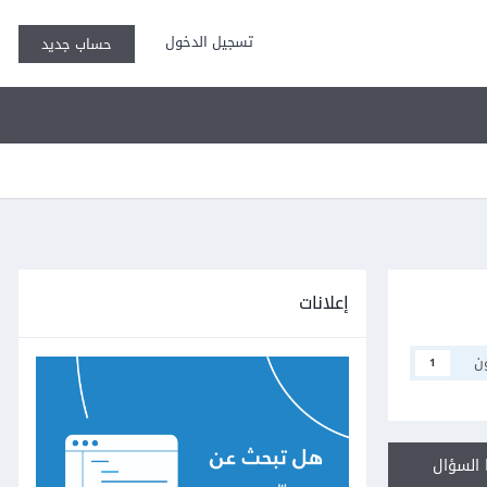
تسجيل الدخول
حساب جديد
إعلانات
ن
1
السؤال