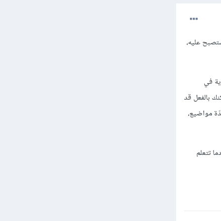
ستصبح عليه،
ية في
نك بالفعل قد
ّة مواضيع،
ما تتعلم