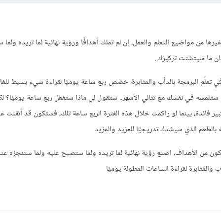
يرها من مواضيع التعلم والعمل، إن لم تملك أهدافًا ورؤية نهائية لما تريده ولما 
ن ما سيتشتت تركيزك..
ي تعلّم البرمجة بالدأب والمثابرة، خصّص ربع ساعة يوميًا لقراءة شيء بسيط للغا
ي ستلمسه في نفسك مع تتالي الأشهر.. ستقول لي ماذا ستفعل ربع ساعة يوميًا؟ لك
ر فائدة، بينما لو راكمت خلال هذه الفترة الربع ساعة تلك، فستكون قد أتقنت عد
 بالطعم الذي سيشدك تدريجيًا للمزيد والمزيد
كون من الأهداف، اصنع رؤية نهائية لما تريده ولما ستصبح عليه ولما ستنجزه عند
والمثابرة لقراءة الساعات المطولة يوميًا