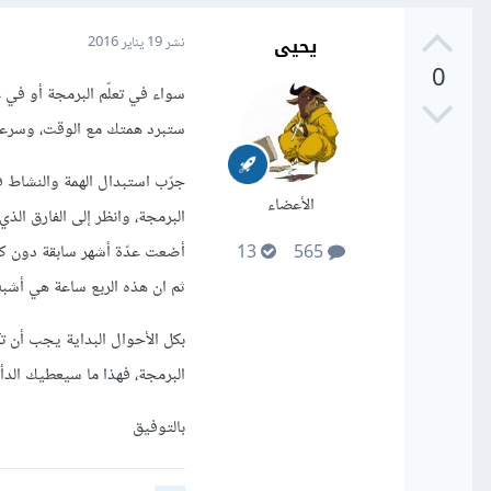
يحيى
نشر
19 يناير 2016
0
سواء في تعلّم البرمجة أو في غ
ستبرد همتك مع الوقت، وسرعا
جرّب استبدال الهمة والنشاط ف
الأعضاء
البرمجة، وانظر إلى الفارق الذ
أضعت عدّة أشهر سابقة دون كبي
13
565
ثم ان هذه الربع ساعة هي أشبه
بكل الأحوال البداية يجب أن ت
البرمجة، فهذا ما سيعطيك الدأب 
بالتوفيق