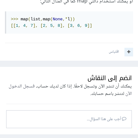
أو يمكنك استخدام دالتي map كما في المثال التالي:
>>>
 map
(
list
,
map
(
None
,*
l
))
[[
1
,
4
,
7
],
[
2
,
5
,
8
],
[
3
,
6
,
9
]]
اقتباس
انضم إلى النقاش
يمكنك أن تنشر الآن وتسجل لاحقًا. إذا كان لديك حساب،
فسجل الدخول
الآن
لتنشر باسم حسابك.
أجب على هذا السؤال...