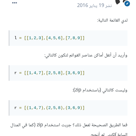
نشر
19 يناير 2016
لدي القائمة التالية:
l 
=
[[
1
,
2
,
3
],[
4
,
5
,
6
],[
7
,
8
,
9
]]
وأريد أن أنقل أماكن عناصر القوائم لتكون كالتالي:
r 
=
[[
1
,
4
,
7
],[
2
,
5
,
8
],[
3
,
6
,
9
]]
وليست كالتالي (باستخدام zip):
r 
=
[(
1
,
4
,
7
),(
2
,
5
,
8
),(
3
,
6
,
9
)]
فما الطريق الصحيحة لفعل ذلك؟ جربت استخدام zip (كما في المثال
السابق)لكنني لم أنجح.