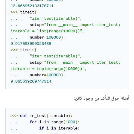
12.666952133178711
>>>
 timeit
(
...
"iter_test(iterable)"
,
...
     setup
=
"from __main__ import iter_test; 
iterable = list(range(10000))"
,
...
     number
=
100000
)
9.917098999023438
>>>
 timeit
(
...
"iter_test(iterable)"
,
...
     setup
=
"from __main__ import iter_test; 
iterable = tuple(range(10000))"
,
...
     number
=
100000
)
9.865639209747314
أمثلة حول التأكد من وجود كائن:
>>>
def
 in_test
(
iterable
):
...
for
 i 
in
 range
(
1000
):
...
if
 i 
in
 iterable
: