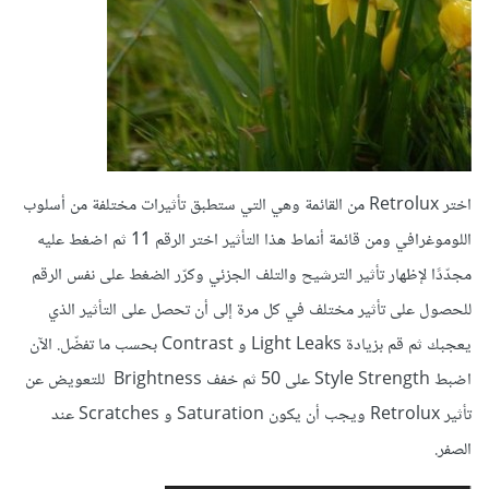
اختر Retrolux من القائمة وهي التي ستطبق تأثيرات مختلفة من أسلوب
اللوموغرافي ومن قائمة أنماط هذا التأثير اختر الرقم 11 ثم اضغط عليه
مجدّدًا لإظهار تأثير الترشيح والتلف الجزئي وكرّر الضغط على نفس الرقم
للحصول على تأثير مختلف في كل مرة إلى أن تحصل على التأثير الذي
يعجبك ثم قم بزيادة Light Leaks و Contrast بحسب ما تفضّل. الآن
اضبط
Style Strength على 50 ثم خفف Brightness للتعويض عن
تأثير
Retrolux ويجب أن يكون
Saturation و Scratches عند
الصفر.