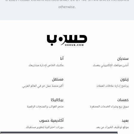
© 2025
Hsoub
.
Content licensed under
CC BY-NC-SA 4.0
unless mentioned
otherwise.