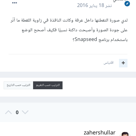
نشر
18 يناير 2016
لدي صورة التقطتها داخل غرفة وكانت النافذة في زاوية اللقطة ما أثّر
على جودة الصورة وأصبحت داكنة نسبيًّا فكيف أصحح الوضع
باستخدام برنامج Snapseed؟
اقتباس
الترتيب حسب التقييم
الترتيب حسب التاريخ
0
zahershullar