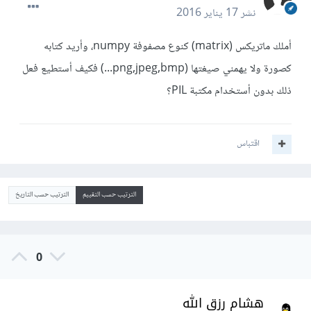
نشر
17 يناير 2016
أملك ماتريكس (matrix) كنوع مصفوفة numpy، وأريد كتابه
كصورة ولا يهمني صيغتها (png,jpeg,bmp...) فكيف أستطيع فعل
ذلك بدون أستخدام مكتبة PIL؟
اقتباس
الترتيب حسب التقييم
الترتيب حسب التاريخ
0
هشام رزق الله