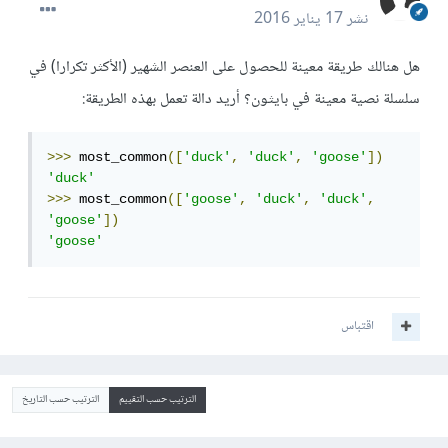
نشر
17 يناير 2016
هل هنالك طريقة معينة للحصول على العنصر الشهير (الأكثر تكرارا) في
سلسلة نصية معينة في بايثون؟ أريد دالة تعمل بهذه الطريقة:
>>>
 most_common
([
'duck'
,
'duck'
,
'goose'
])
'duck'
>>>
 most_common
([
'goose'
,
'duck'
,
'duck'
,
'goose'
])
'goose'
اقتباس
الترتيب حسب التقييم
الترتيب حسب التاريخ