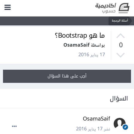
أسئلة البرمجة
ما هو Bootstrap؟
0
بواسطة OsamaSaif
17 يناير 2016
أجب على هذا السؤال
السؤال
OsamaSaif
نشر
17 يناير 2016