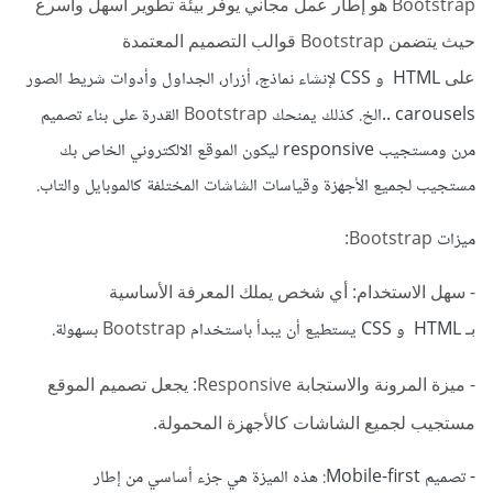
Bootstrap هو إطار عمل مجاني يوفّر بيئة تطوير أسهل وأسرع
حيث يتضمن Bootstrap قوالب التصميم المعتمدة
على
HTML و CSS لإنشاء نماذج، أزرار، الجداول وأدوات شريط الصور
carousels ..الخ. كذلك يمنحك
Bootstrap
القدرة على بناء تصميم
مرن ومستجيب responsive ليكون الموقع الالكتروني الخاص بك
مستجيب لجميع الأجهزة وقياسات الشاشات المختلفة كالموبايل والتاب.
ميزات
Bootstrap:
- سهل الاستخدام: أي شخص يملك المعرفة الأساسية
بـ
HTML و CSS يستطيع أن يبدأ باستخدام
Bootstrap
بسهولة.
- ميزة المرونة والاستجابة Responsive: يجعل تصميم الموقع
مستجيب لجميع الشاشات كالأجهزة المحمولة.
- تصميم Mobile-first: هذه الميزة هي جزء أساسي من إطار