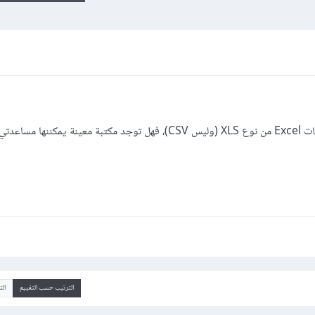
ما هي أفضل طريقة في بايثون لقراءة ملفات Excel من نوع XLS (وليس CSV)، فهل توجد مكتبة معينة ي
الترتيب حسب التقييم
ال