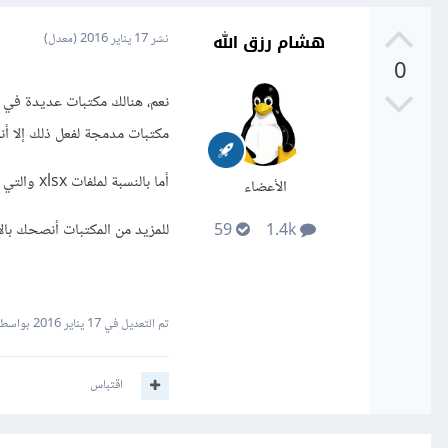
هشام رزق الله
نشر
17 يناير 2016
(معدل)
0
مكتبات مدمجة لفعل ذلك إلا أن
أما بالنسبة لملفات xlsx والتي يتم إنشائها من قبل Excel 2007+ فأنصحك باستخدام مكتبة
الأعضاء
للمزيد من المكتبات أنصحك با
59
1.4k
تم التعديل في
17 يناير 2016
بواسطة 
اقتباس