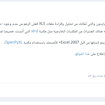
نعم، هنالك مكتبات عديدة في بايثون والتي تُمكنك من تحليل وقراءة ملفات XLS فعل
ه هنالك العشرات من المكتبات الخارجية مثل مكتبة
xlrd
التي أُنشئت خصيصا لملفات
.
OpenPyXL
لإطلاع على
هذا الموقع
.
هشام رزق الله