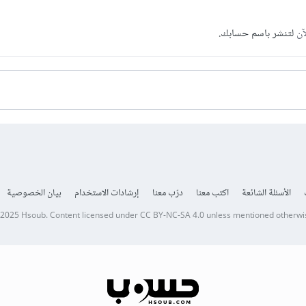
آن
لتنشر باسم حسابك.
الأسئلة الشائعة
اكتب معنا
درّب معنا
إرشادات الاستخدام
بيان الخصوصية
 2025
Hsoub
.
Content licensed under
CC BY-NC-SA 4.0
unless mentioned otherwi