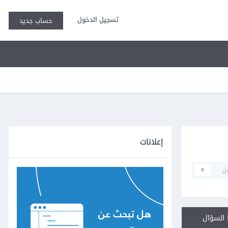
تسجيل الدخول
حساب جديد
إعلانات
ن
0
السؤال