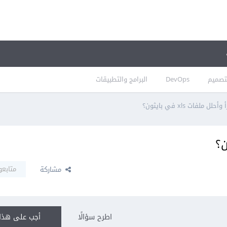
تصميم
DevOps
البرامج والتطبيقات
ل ملفات xls في بايثون؟
متابعو
مشاركة
اطرح سؤالًا
أجب على هذا 