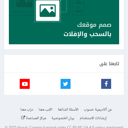
تابعنا على
عن أكاديمية حسوب
الأسئلة الشائعة
اكتب معنا
درّب معنا
إرشادات الاستخدام
بيان الخصوصية
مركز المساعدة
© 2025
Hsoub
.
Content licensed under
CC BY-NC-SA 4.0
unless mentioned