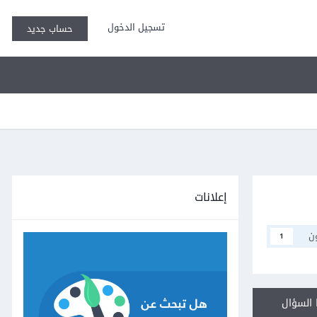
تسجيل الدخول
حساب جديد
إعلانات
ن
1
السؤال