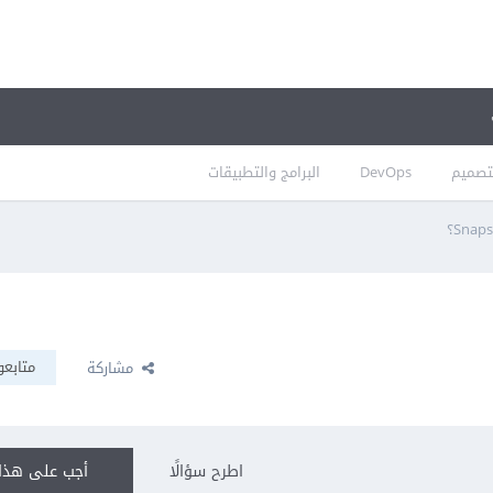
تصميم
DevOps
البرامج والتطبيقات
متابعو
مشاركة
اطرح سؤالًا
أجب على هذا 