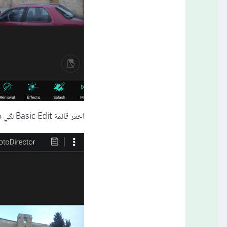
اختر قائمة Basic Edit لكي نقوم بقص الصورة وضبط زاوية دورانها