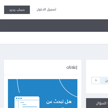
تسجيل الدخول
حساب جديد
إعلانات
ن
1
السؤال