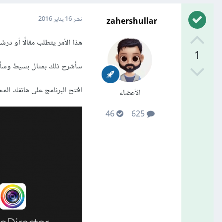
zahershullar
نشر
16 يناير 2016
هذا الأمر يتطلب مقالًا أو درس
1
سأشرح ذلك بمثال بسيط وسأستخدم برنامج PhotoDirector 
افتح البرنامج على هاتفك الم
الأعضاء
46
625